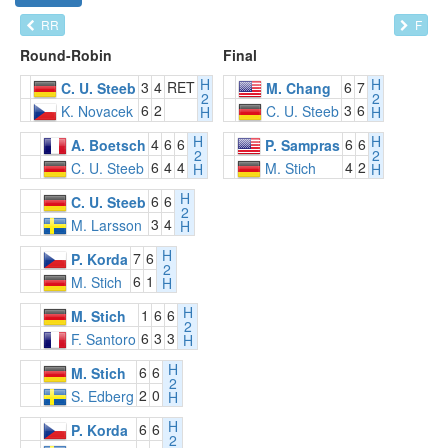
RR
F
Round-Robin
Final
H
H
3
4
RET
6
7
C. U. Steeb
M. Chang
2
2
6
2
3
6
K. Novacek
C. U. Steeb
H
H
H
H
4
6
6
6
6
A. Boetsch
P. Sampras
2
2
6
4
4
4
2
C. U. Steeb
M. Stich
H
H
H
6
6
C. U. Steeb
2
3
4
M. Larsson
H
H
7
6
P. Korda
2
6
1
M. Stich
H
H
1
6
6
M. Stich
2
6
3
3
F. Santoro
H
H
6
6
M. Stich
2
2
0
S. Edberg
H
H
6
6
P. Korda
2