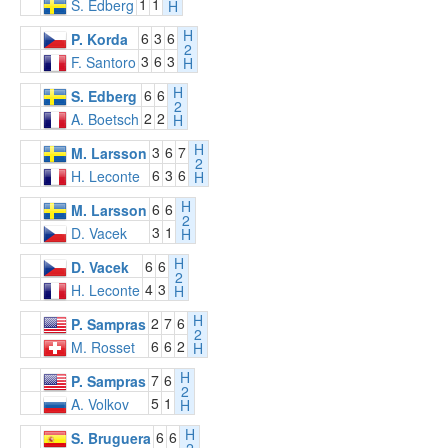
1
1
S. Edberg
H
H
6
3
6
P. Korda
2
3
6
3
F. Santoro
H
H
6
6
S. Edberg
2
2
2
A. Boetsch
H
H
3
6
7
M. Larsson
2
6
3
6
H. Leconte
H
H
6
6
M. Larsson
2
3
1
D. Vacek
H
H
6
6
D. Vacek
2
4
3
H. Leconte
H
H
2
7
6
P. Sampras
2
6
6
2
M. Rosset
H
H
7
6
P. Sampras
2
5
1
A. Volkov
H
H
6
6
S. Bruguera