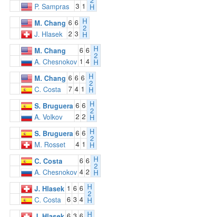
2
3
1
P. Sampras
H
H
6
6
M. Chang
2
2
3
J. Hlasek
H
H
6
6
M. Chang
2
1
4
A. Chesnokov
H
H
6
6
6
M. Chang
2
7
4
1
C. Costa
H
H
6
6
S. Bruguera
2
2
2
A. Volkov
H
H
6
6
S. Bruguera
2
4
1
M. Rosset
H
H
6
6
C. Costa
2
4
2
A. Chesnokov
H
H
1
6
6
J. Hlasek
2
6
3
4
C. Costa
H
H
6
3
6
J. Hlasek