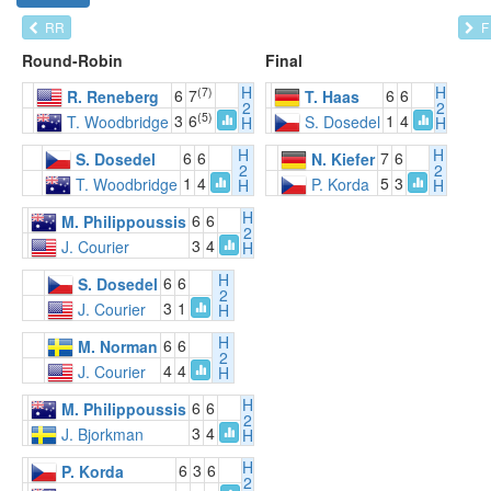
RR
F
Round-Robin
Final
H
H
(7)
6
7
6
6
R. Reneberg
T. Haas
2
2
(5)
3
6
1
4
T. Woodbridge
S. Dosedel
H
H
H
H
6
6
7
6
S. Dosedel
N. Kiefer
2
2
1
4
5
3
T. Woodbridge
P. Korda
H
H
H
6
6
M. Philippoussis
2
3
4
J. Courier
H
H
6
6
S. Dosedel
2
3
1
J. Courier
H
H
6
6
M. Norman
2
4
4
J. Courier
H
H
6
6
M. Philippoussis
2
3
4
J. Bjorkman
H
H
6
3
6
P. Korda
2