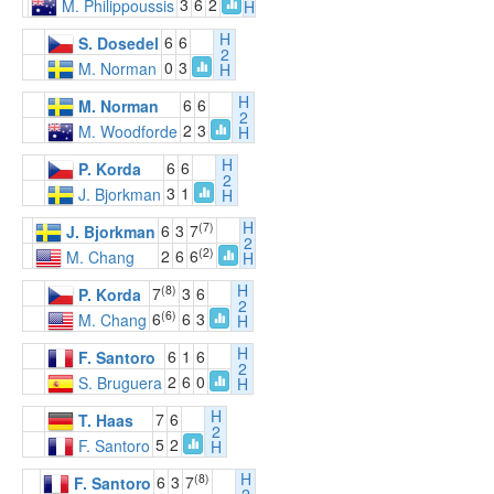
3
6
2
M. Philippoussis
H
H
6
6
S. Dosedel
2
0
3
M. Norman
H
H
6
6
M. Norman
2
2
3
M. Woodforde
H
H
6
6
P. Korda
2
3
1
J. Bjorkman
H
H
(7)
6
3
7
J. Bjorkman
2
(2)
2
6
6
M. Chang
H
H
(8)
7
3
6
P. Korda
2
(6)
6
6
3
M. Chang
H
H
6
1
6
F. Santoro
2
2
6
0
S. Bruguera
H
H
7
6
T. Haas
2
5
2
F. Santoro
H
H
(8)
6
3
7
F. Santoro