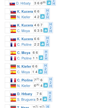
2
(6)
3
6
6
D. Hrbaty
H
H
6
6
K. Kucera
2
4
2
N. Kiefer
H
H
4
6
7
K. Kucera
2
6
3
5
C. Moya
H
H
6
6
K. Kucera
2
2
2
C. Pioline
H
H
6
6
C. Moya
2
1
1
C. Pioline
H
H
6
6
N. Kiefer
2
1
4
C. Moya
H
H
(7)
7
6
C. Pioline
2
(4)
6
4
N. Kiefer
H
H
7
6
D. Hrbaty
2
5
4
S. Bruguera
H
H
(7)
(7)
7
7
T. Haas