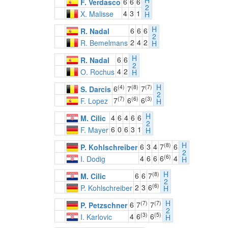
H
6
6
6
F. Verdasco
2
4
3
1
X. Malisse
H
H
6
6
6
R. Nadal
2
2
4
2
R. Bemelmans
H
H
6
6
R. Nadal
2
4
2
O. Rochus
H
H
(4)
(8)
(7)
6
7
7
S. Darcis
2
(7)
(6)
(3)
7
6
6
F. Lopez
H
H
4
6
4
6
6
M. Cilic
2
6
0
6
3
1
F. Mayer
H
H
(8)
6
3
4
7
6
P. Kohlschreiber
2
(6)
4
6
6
6
4
I. Dodig
H
H
(8)
6
6
7
M. Cilic
2
(6)
2
3
6
P. Kohlschreiber
H
H
(7)
(7)
6
7
7
P. Petzschner
2
(3)
(5)
4
6
6
I. Karlovic
H