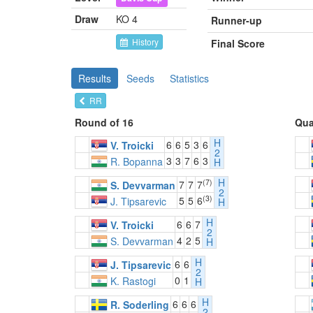
Draw
KO 4
Runner-up
History
Final Score
Results
Seeds
Statistics
RR
Round of 16
Qua
H
6
6
5
3
6
V. Troicki
2
3
3
7
6
3
R. Bopanna
H
H
(7)
7
7
7
S. Devvarman
2
(3)
5
5
6
J. Tipsarevic
H
H
6
6
7
V. Troicki
2
4
2
5
S. Devvarman
H
H
6
6
J. Tipsarevic
2
0
1
K. Rastogi
H
H
6
6
6
R. Soderling
2