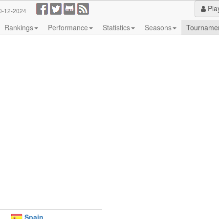
Pla
0-12-2024
Rankings
Performance
Statistics
Seasons
Tourname
Spain