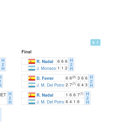
F
Final
H
H
6
6
6
R. Nadal
2
2
1
1
2
J. Monaco
H
H
H
H
(2)
6
6
3
6
6
D. Ferrer
2
2
(7)
2
7
6
4
3
J. M. Del Potro
H
H
H
H
(7)
RET
1
6
6
7
R. Nadal
2
2
6
4
1
6
J. M. Del Potro
H
H