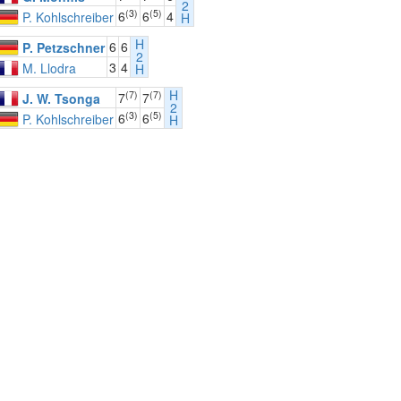
2
(3)
(5)
6
6
4
P. Kohlschreiber
H
H
6
6
P. Petzschner
2
3
4
M. Llodra
H
H
(7)
(7)
7
7
J. W. Tsonga
2
(3)
(5)
6
6
P. Kohlschreiber
H