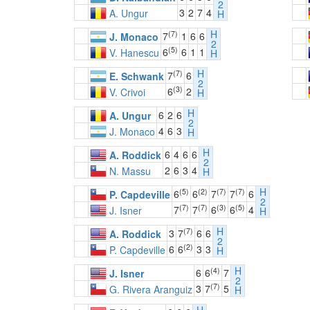
2
3
2
7
4
A. Ungur
H
H
(7)
7
1
6
6
J. Monaco
2
(5)
6
6
1
1
V. Hanescu
H
H
(7)
7
6
E. Schwank
2
(3)
6
2
V. Crivoi
H
H
6
2
6
A. Ungur
2
4
6
3
J. Monaco
H
H
6
4
6
6
A. Roddick
2
2
6
3
4
N. Massu
H
H
(5)
(2)
(7)
(7)
6
6
7
7
6
P. Capdeville
2
(7)
(7)
(3)
(5)
7
7
6
6
4
J. Isner
H
H
(7)
3
7
6
6
A. Roddick
2
(2)
6
6
3
3
P. Capdeville
H
H
(4)
6
6
7
J. Isner
2
(7)
3
7
5
G. Rivera Aranguiz
H