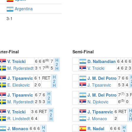
Argentina
3-1
rter-Final
Semi-Final
H
(6)
6
6
6
7
6
4
6
6
V. Troicki
D. Nalbandian
2
(8)
3
1
7
5
4
6
2
3
M. Ryderstedt
V. Troicki
H
H
6
1
RET
7
6
6
J. Tipsarevic
J. M. Del Potro
2
2
0
5
3
4
E. Eleskovic
J. Tipsarevic
H
H
(7)
6
7
6
7
3
J. Tipsarevic
J. M. Del Potro
2
(5)
2
5
3
6
0
M. Ryderstedt
N. Djokovic
H
H
H
3
6
RET
6
RET
V. Troicki
J. Tipsarevic
2
2
6
4
2
R. Lindstedt
J. Monaco
H
H
H
H
6
6
6
6
6
6
J. Monaco
R. Nadal
2
2