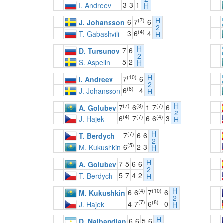
3
3
1
I. Andreev
H
H
(7)
6
7
6
J. Johansson
2
(4)
3
6
4
T. Gabashvili
H
H
7
6
D. Tursunov
2
5
2
S. Aspelin
H
H
(10)
7
6
I. Andreev
2
(8)
6
4
J. Johansson
H
H
(7)
(3)
(7)
7
6
1
7
6
A. Golubev
2
(4)
(7)
(4)
6
7
6
6
3
J. Hajek
H
H
(7)
7
6
6
T. Berdych
2
(5)
6
2
3
M. Kukushkin
H
H
7
5
6
6
A. Golubev
2
5
7
4
2
T. Berdych
H
H
(4)
(10)
6
6
7
6
M. Kukushkin
2
(7)
(8)
4
7
6
0
J. Hajek
H
H
6
6
5
6
D. Nalbandian