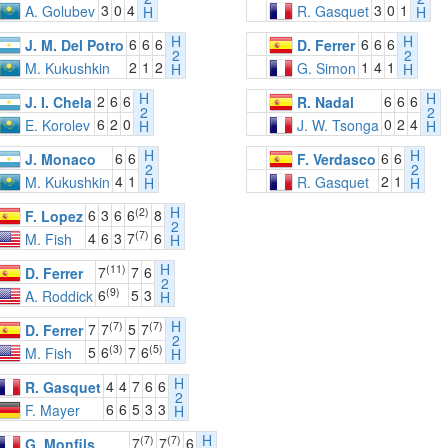
3
0
4
3
0
1
A. Golubev
R. Gasquet
H
H
H
H
6
6
6
6
6
6
J. M. Del Potro
D. Ferrer
2
2
2
1
2
1
4
1
M. Kukushkin
G. Simon
H
H
H
H
2
6
6
6
6
6
J. I. Chela
R. Nadal
2
2
6
2
0
0
2
4
E. Korolev
J. W. Tsonga
H
H
H
H
6
6
6
6
J. Monaco
F. Verdasco
2
2
4
1
2
1
M. Kukushkin
R. Gasquet
H
H
H
(2)
6
3
6
6
8
F. Lopez
2
(7)
4
6
3
7
6
M. Fish
H
H
(11)
7
7
6
D. Ferrer
2
(9)
6
5
3
A. Roddick
H
H
(7)
(7)
7
7
5
7
D. Ferrer
2
(3)
(5)
5
6
7
6
M. Fish
H
H
4
4
7
6
6
R. Gasquet
2
6
6
5
3
3
F. Mayer
H
H
(7)
(7)
7
7
6
G. Monfils