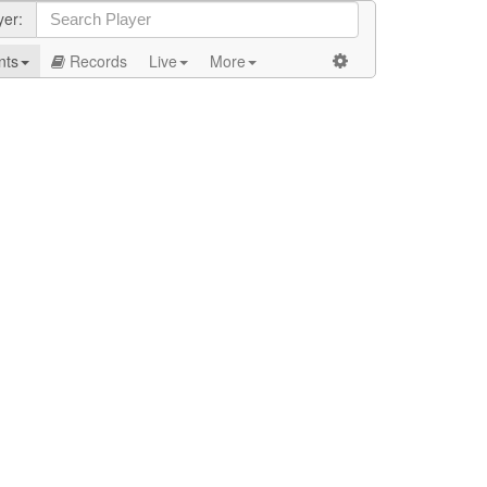
yer:
nts
Records
Live
More